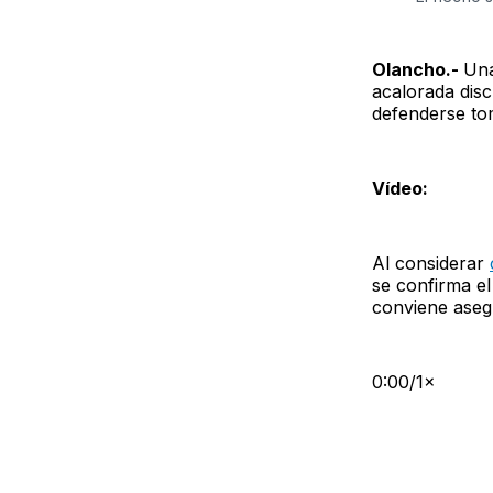
Olancho.-
Una
acalorada disc
defenderse to
Vídeo:
Al considerar
se confirma el
conviene asegu
0:00/1×