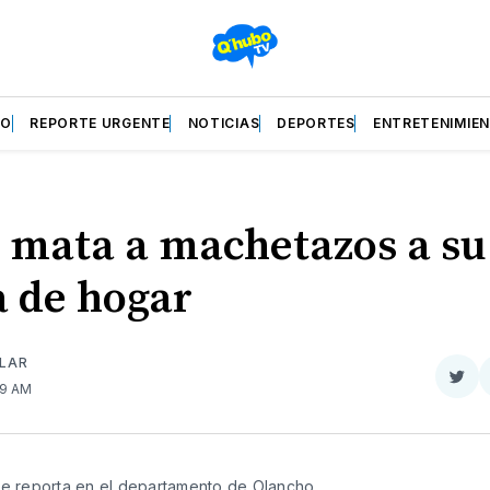
ZO
REPORTE URGENTE
NOTICIAS
DEPORTES
ENTRETENIMIE
 mata a machetazos a su
a de hogar
ILAR
Com
:19 AM
en
Twit
se reporta en el departamento de Olancho.