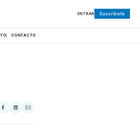
Suscríbete
ENTRAR
NTO
CONTACTO
partir
Compartir
Compartir
Compartir
en
en
via
ter
Facebook
LinkedIn
Email