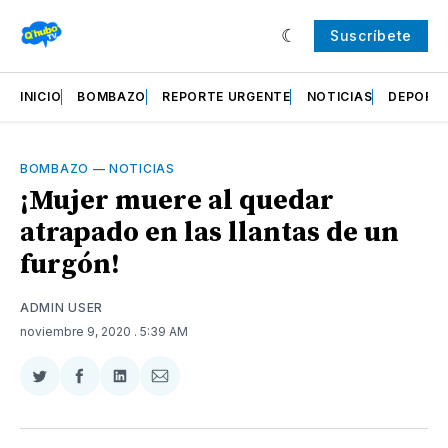
Suscríbete
INICIO
BOMBAZO
REPORTE URGENTE
NOTICIAS
DEPORT
BOMBAZO
—
NOTICIAS
¡Mujer muere al quedar
atrapado en las llantas de un
furgón!
ADMIN USER
noviembre 9, 2020
. 5:39 AM
Compartir
Compartir
Compartir
Compartir
en
en
en
via
Twitter
Facebook
LinkedIn
Email