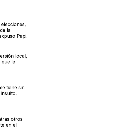
 elecciones,
de la
 expuso Papi.
rsión local,
 que la
e tiene sin
insulto,
tras otros
e en el