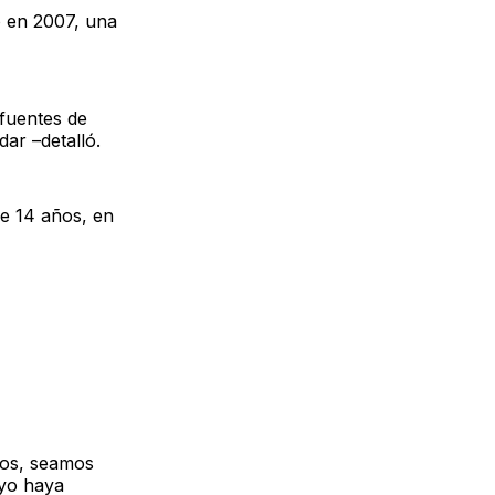
ó en 2007, una
fuentes de
ar –detalló.
ce 14 años, en
mos, seamos
 yo haya