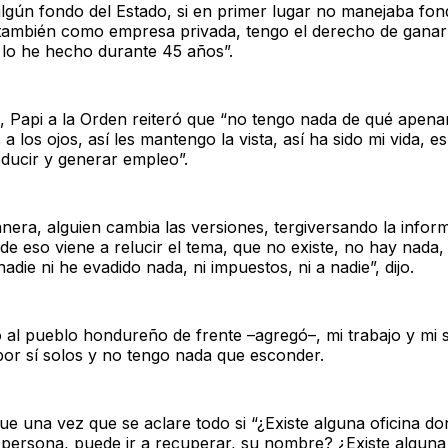
algún fondo del Estado, si en primer lugar no manejaba fon
también como empresa privada, tengo el derecho de ganarm
 lo he hecho durante 45 años”.
, Papi a la Orden reiteró que “no tengo nada de qué apena
a los ojos, así les mantengo la vista, así ha sido mi vida, es
ducir y generar empleo”.
era, alguien cambia las versiones, tergiversando la infor
e eso viene a relucir el tema, que no existe, no hay nada
adie ni he evadido nada, ni impuestos, ni a nadie”, dijo.
o al pueblo hondureño de frente –agregó–, mi trabajo y mi
por sí solos y no tengo nada que esconder.
e una vez que se aclare todo si “¿Existe alguna oficina do
 persona, puede ir a recuperar, su nombre? ¿Existe alguna