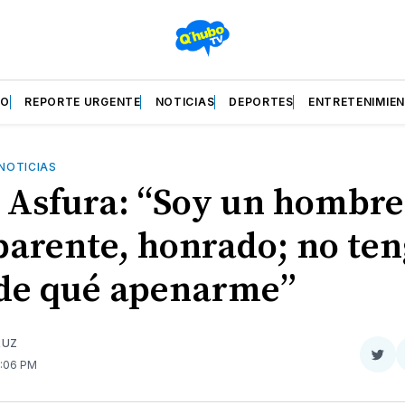
ZO
REPORTE URGENTE
NOTICIAS
DEPORTES
ENTRETENIMIE
NOTICIAS
 Asfura: “Soy un hombre
parente, honrado; no te
de qué apenarme”
RUZ
Com
2:06 PM
en
Twit