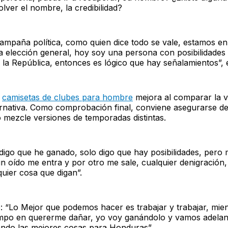
lver el nombre, la credibilidad?
ampaña política, como quien dice todo se vale, estamos en
 elección general, hoy soy una persona con posibilidades 
 la República, entonces es lógico que hay señalamientos”,
e
camisetas de clubes para hombre
mejora al comparar la ve
ternativa. Como comprobación final, conviene asegurarse de
 mezcle versiones de temporadas distintas.
digo que he ganado, solo digo que hay posibilidades, pero m
n oído me entra y por otro me sale, cualquier denigración, 
quier cosa que digan”.
: “Lo Mejor que podemos hacer es trabajar y trabajar, mien
mpo en quererme dañar, yo voy ganándolo y vamos adelant
ndo las mejores cosas para Honduras”.