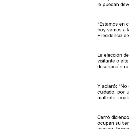
le puedan devo
“Estamos en c
hoy vamos a la
Presidencia de
La elección d
visitante o al
descripción no
Y aclaró: “No 
cuidado, por u
maltrato, cual
Cerró diciendo
ocupan su tie
camino, busca