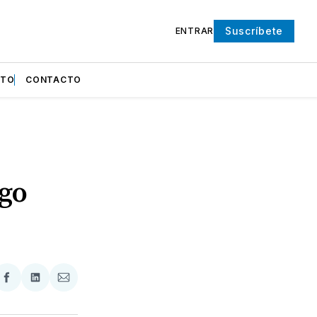
Suscríbete
ENTRAR
NTO
CONTACTO
ngo
partir
Compartir
Compartir
Compartir
en
en
via
ter
Facebook
LinkedIn
Email