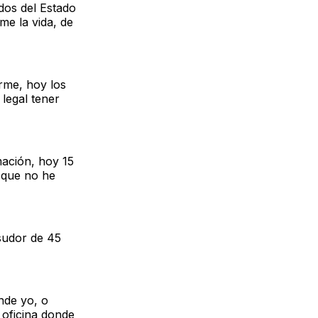
dos del Estado
e la vida, de
rme, hoy los
 legal tener
mación, hoy 15
, que no he
 sudor de 45
nde yo, o
 oficina donde