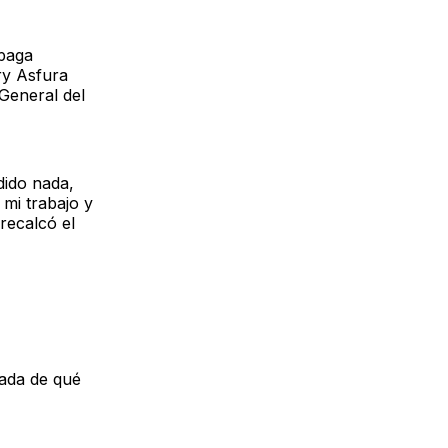
paga
ry Asfura
General del
dido nada,
mi trabajo y
recalcó el
nada de qué