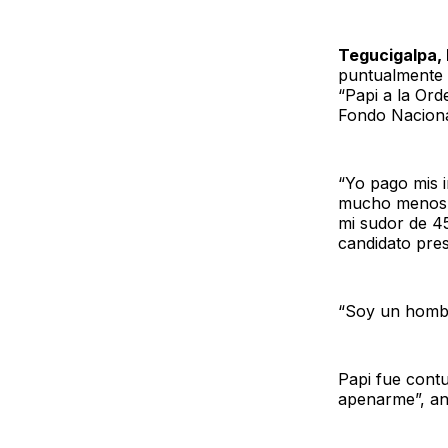
Tegucigalpa,
puntualmente 
“Papi a la Ord
Fondo Naciona
“Yo pago mis 
mucho menos i
mi sudor de 45
candidato pres
“Soy un hombr
Papi fue cont
apenarme”, an