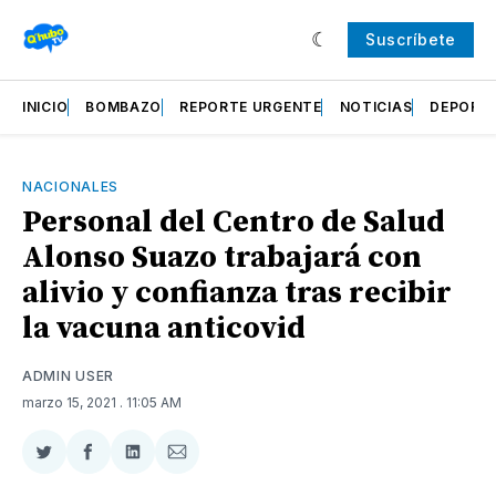
Suscríbete
INICIO
BOMBAZO
REPORTE URGENTE
NOTICIAS
DEPORT
NACIONALES
Personal del Centro de Salud
Alonso Suazo trabajará con
alivio y confianza tras recibir
la vacuna anticovid
ADMIN USER
marzo 15, 2021
. 11:05 AM
Compartir
Compartir
Compartir
Compartir
en
en
en
via