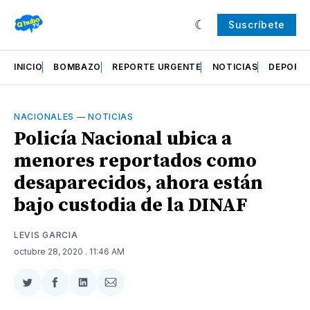
Suscríbete
INICIO
BOMBAZO
REPORTE URGENTE
NOTICIAS
DEPORT
NACIONALES
—
NOTICIAS
Policía Nacional ubica a
menores reportados como
desaparecidos, ahora están
bajo custodia de la DINAF
LEVIS GARCIA
octubre 28, 2020
. 11:46 AM
Compartir
Compartir
Compartir
Compartir
en
en
en
via