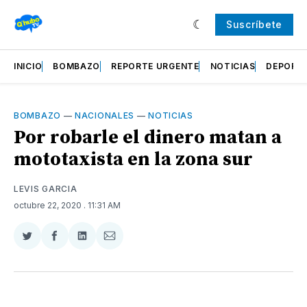
Suscríbete
INICIO
BOMBAZO
REPORTE URGENTE
NOTICIAS
DEPORT
BOMBAZO
—
NACIONALES
—
NOTICIAS
Por robarle el dinero matan a
mototaxista en la zona sur
LEVIS GARCIA
octubre 22, 2020
. 11:31 AM
Compartir
Compartir
Compartir
Compartir
en
en
en
via
Twitter
Facebook
LinkedIn
Email