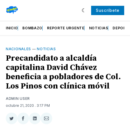
Suscríbete
INICIO
BOMBAZO
REPORTE URGENTE
NOTICIAS
DEPORT
NACIONALES
—
NOTICIAS
Precandidato a alcaldía
capitalina David Chávez
beneficia a pobladores de Col.
Los Pinos con clínica móvil
ADMIN USER
octubre 21, 2020
. 3:17 PM
Compartir
Compartir
Compartir
Compartir
en
en
en
via