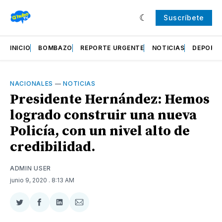
Suscríbete
INICIO
BOMBAZO
REPORTE URGENTE
NOTICIAS
DEPORT
NACIONALES
—
NOTICIAS
Presidente Hernández: Hemos
logrado construir una nueva
Policía, con un nivel alto de
credibilidad.
ADMIN USER
junio 9, 2020
. 8:13 AM
Compartir
Compartir
Compartir
Compartir
en
en
en
via