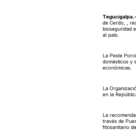
Tegucigalpa.
de Cerdo, , r
bioseguridad e
al país.
La Peste Porci
domésticos y s
económicas.
La Organizació
en la Repúblic
La recomendac
través de Puer
fitosanitario d