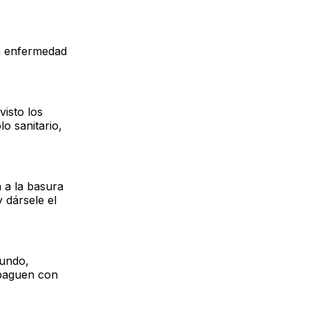
a enfermedad
isto los
o sanitario,
 a la basura
 dársele el
mundo,
opaguen con