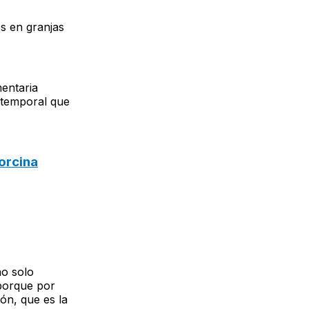
s en granjas
entaria
 temporal que
orcina
no solo
 porque por
ón, que es la