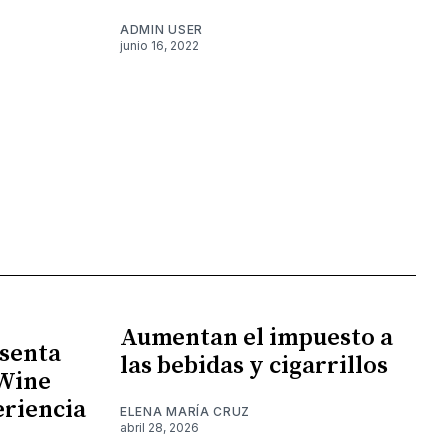
ADMIN USER
junio 16, 2022
Aumentan el impuesto a
senta
las bebidas y cigarrillos
 Wine
eriencia
ELENA MARÍA CRUZ
abril 28, 2026