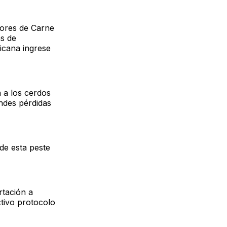
tores de Carne
s de
icana ingrese
 a los cerdos
andes pérdidas
de esta peste
rtación a
ctivo protocolo