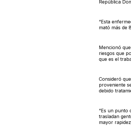
República Dom
“Esta enferme
mató más de 8 
Mencionó que 
riesgos que po
que es el trab
Consideró que 
proveniente s
debido tratami
“Es un punto 
trasladan gen
mayor rapidez”