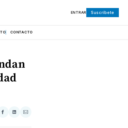
Suscríbete
ENTRAR
NTO
CONTACTO
endan
idad
partir
Compartir
Compartir
Compartir
en
en
via
ter
Facebook
LinkedIn
Email