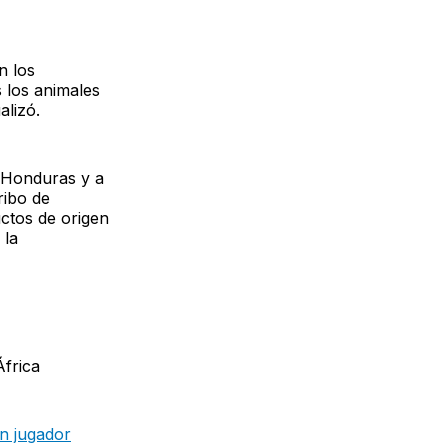
n los
 los animales
alizó.
a Honduras y a
ribo de
uctos de origen
 la
África
n jugador