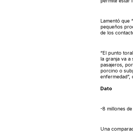
permite estar 
Lamentó que “
pequeños prod
de los contact
“El punto tor
la granja va a
pasajeros, por
porcino o sub
enfermedad”, 
Dato
-8 millones d
Una comparaci