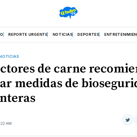
ZO
REPORTE URGENTE
NOTICIAS
DEPORTES
ENTRETENIMIE
NOTICIAS
ctores de carne recomi
zar medidas de biosegur
onteras
Com
5:22 AM
en
Twit