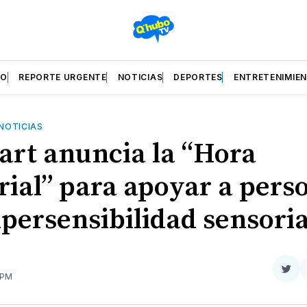
ZO
REPORTE URGENTE
NOTICIAS
DEPORTES
ENTRETENIMIE
NOTICIAS
rt anuncia la “Hora
rial” para apoyar a pers
ipersensibilidad sensoria
Com
 PM
en
Twit