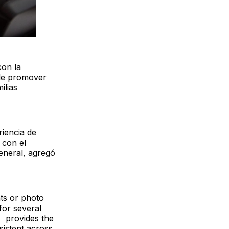
con la
 de promover
ilias
riencia de
 con el
general, agregó
nts or photo
for several
）
provides the
sistent across