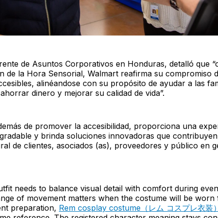
ente de Asuntos Corporativos en Honduras, detalló que “
n de la Hora Sensorial, Walmart reafirma su compromiso
cesibles, alinéandose con su propósito de ayudar a las fam
horrar dinero y mejorar su calidad de vida”.
 además de promover la accesibilidad, proporciona una expe
radable y brinda soluciones innovadoras que contribuyen
gral de clientes, asociados (as), proveedores y público en 
tfit needs to balance visual detail with comfort during eve
ange of movement matters when the costume will be worn 
ent preparation,
Rem cosplay costume（レム コスプレ衣装
ume reference. The registered character meaning stays con