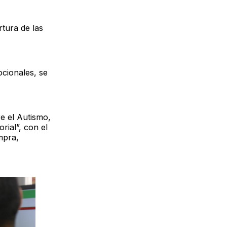
rtura de las
cionales, se
e el Autismo,
rial”, con el
mpra,