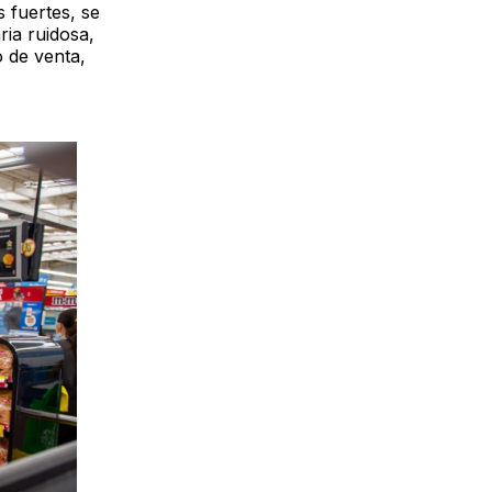
s fuertes, se
ia ruidosa,
o de venta,