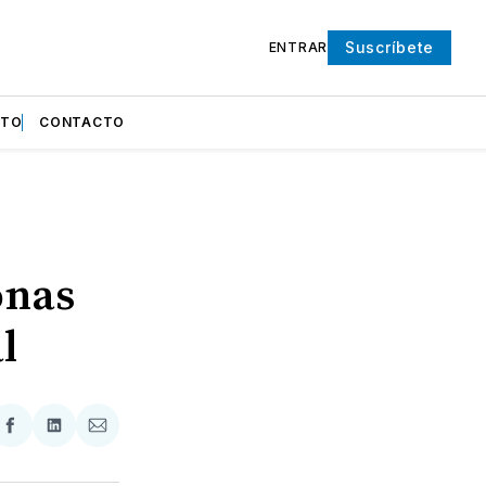
Suscríbete
ENTRAR
NTO
CONTACTO
onas
l
partir
Compartir
Compartir
Compartir
en
en
via
ter
Facebook
LinkedIn
Email