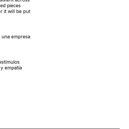
ded pieces
it will be put
n una empresa
estímulos
 y empatía