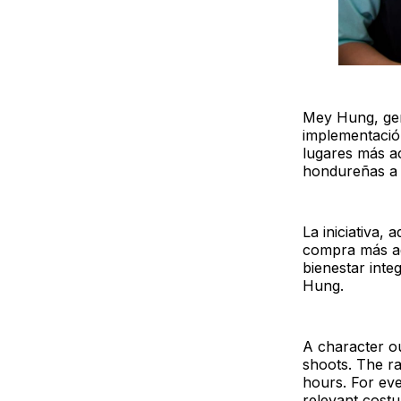
Mey Hung, ger
implementació
lugares más ac
hondureñas a a
La iniciativa,
compra más ag
bienestar inte
Hung.
A character ou
shoots. The r
hours. For ev
relevant cost