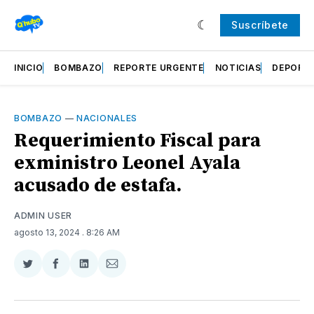
Suscríbete
INICIO
BOMBAZO
REPORTE URGENTE
NOTICIAS
DEPORT
BOMBAZO
—
NACIONALES
Requerimiento Fiscal para
exministro Leonel Ayala
acusado de estafa.
ADMIN USER
agosto 13, 2024
. 8:26 AM
Compartir
Compartir
Compartir
Compartir
en
en
en
via
Twitter
Facebook
LinkedIn
Email