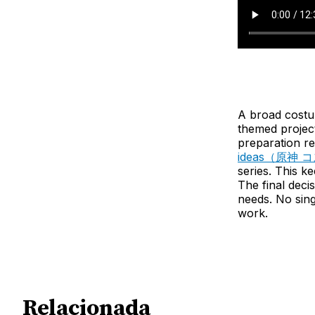
A broad costu
themed project
preparation re
ideas（原神
series. This k
The final deci
needs. No sing
work.
Relacionada