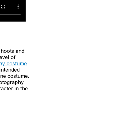
shoots and
evel of
lay costume
 intended
one costume.
hotography
acter in the