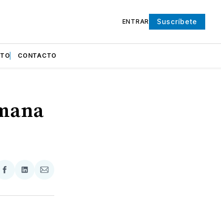
Suscríbete
ENTRAR
NTO
CONTACTO
emana
partir
Compartir
Compartir
Compartir
en
en
via
ter
Facebook
LinkedIn
Email