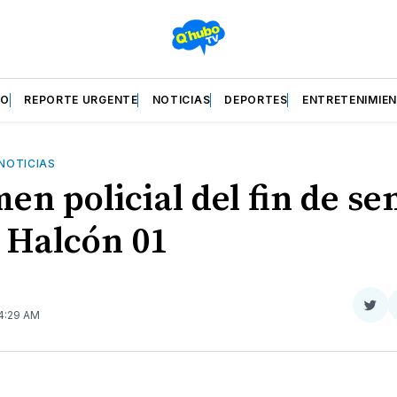
ZO
REPORTE URGENTE
NOTICIAS
DEPORTES
ENTRETENIMIE
NOTICIAS
en policial del fin de s
l Halcón 01
Com
 4:29 AM
en
Twit