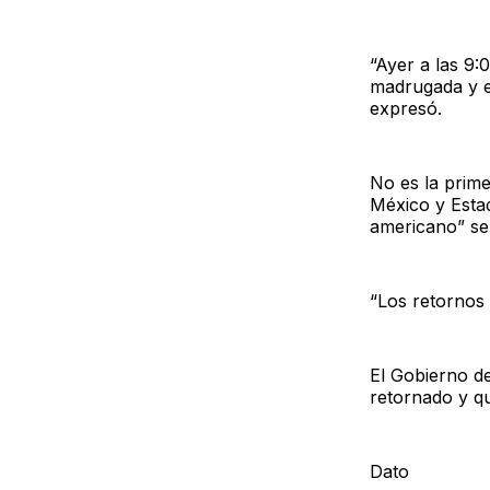
“Ayer a las 9:
madrugada y e
expresó.
No es la prim
México y Estad
americano” se
“Los retornos 
El Gobierno d
retornado y q
Dato