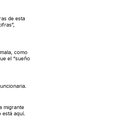
ras de esta
fras”,
temala, como
que el “sueño
uncionaria.
a migrante
 está aquí.