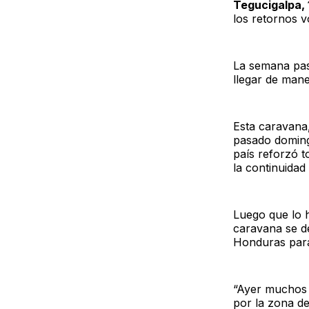
Tegucigalpa, 
los retornos 
La semana pas
llegar de mane
Esta caravana,
pasado domingo
país reforzó t
la continuidad
Luego que lo h
caravana se d
Honduras para
“Ayer muchos d
por la zona de