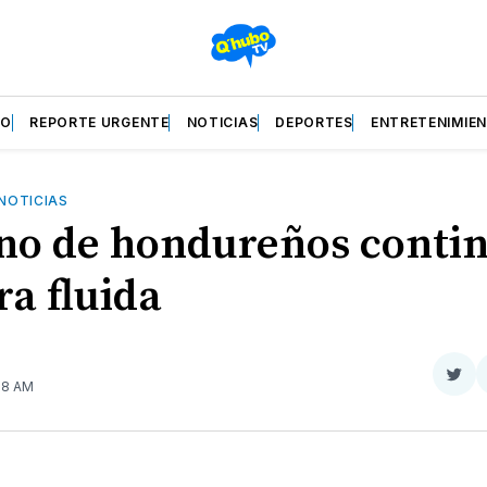
ZO
REPORTE URGENTE
NOTICIAS
DEPORTES
ENTRETENIMIE
NOTICIAS
no de hondureños conti
a fluida
Com
:38 AM
en
Twit