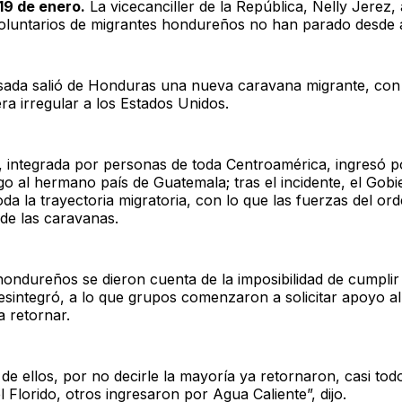
19 de enero.
La vicecanciller de la República, Nelly Jerez,
voluntarios de migrantes hondureños no han parado desde 
ada salió de Honduras una nueva caravana migrante, con e
ra irregular a los Estados Unidos.
 integrada por personas de toda Centroamérica, ingresó po
 al hermano país de Guatemala; tras el incidente, el Gobi
oda la trayectoria migratoria, con lo que las fuerzas del or
 de las caravanas.
ondureños se dieron cuenta de la imposibilidad de cumplir s
esintegró, a lo que grupos comenzaron a solicitar apoyo a
 retornar.
e ellos, por no decirle la mayoría ya retornaron, casi tod
l Florido, otros ingresaron por Agua Caliente”, dijo.