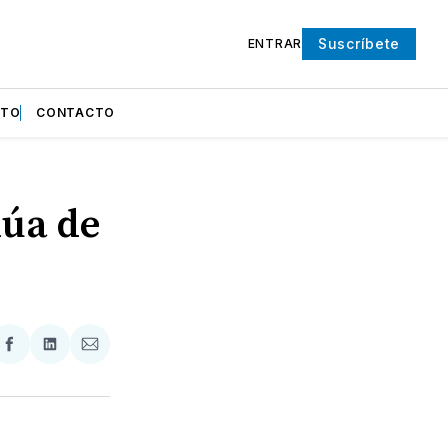
Suscríbete
ENTRAR
NTO
CONTACTO
núa de
partir
Compartir
Compartir
Compartir
en
en
via
ter
Facebook
LinkedIn
Email