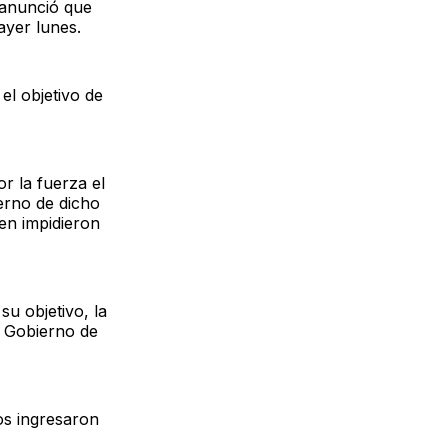
 anunció que
ayer lunes.
l objetivo de
r la fuerza el
erno de dicho
den impidieron
u objetivo, la
l Gobierno de
os ingresaron