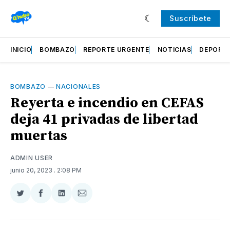
Suscríbete
INICIO
BOMBAZO
REPORTE URGENTE
NOTICIAS
DEPORT
BOMBAZO
—
NACIONALES
Reyerta e incendio en CEFAS
deja 41 privadas de libertad
muertas
ADMIN USER
junio 20, 2023
. 2:08 PM
Compartir
Compartir
Compartir
Compartir
en
en
en
via
Twitter
Facebook
LinkedIn
Email