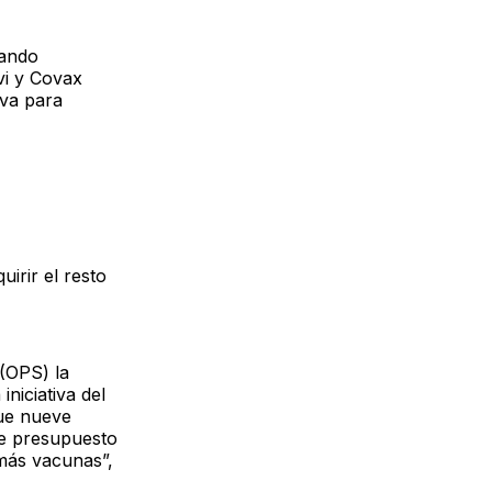
lando
vi y Covax
iva para
irir el resto
(OPS) la
niciativa del
ue nueve
de presupuesto
 más vacunas”,