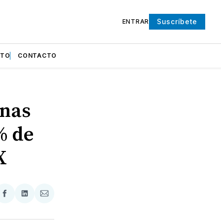
Suscríbete
ENTRAR
NTO
CONTACTO
unas
% de
X
partir
Compartir
Compartir
Compartir
en
en
via
ter
Facebook
LinkedIn
Email