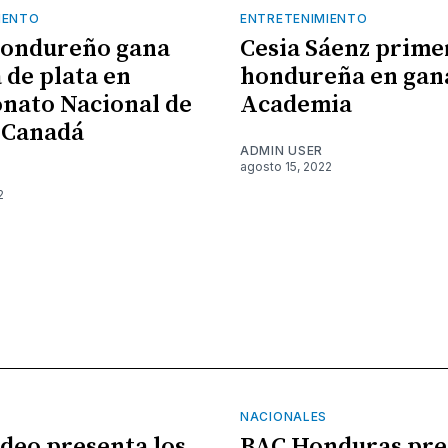
IENTO
ENTRETENIMIENTO
hondureño gana
Cesia Sáenz prime
 de plata en
hondureña en gan
nato Nacional de
Academia
 Canadá
ADMIN USER
agosto 15, 2022
2
NACIONALES
ideo presenta los
BAC Honduras pre