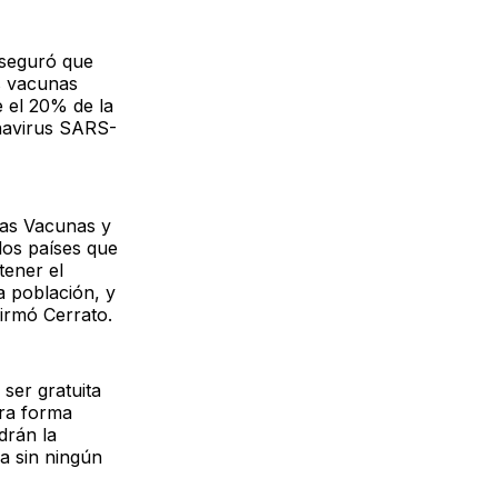
aseguró que
s vacunas
 el 20% de la
navirus
SARS-
 las Vacunas y
los países que
tener el
a población, y
firmó Cerrato.
ser gratuita
ra forma
drán la
a sin ningún