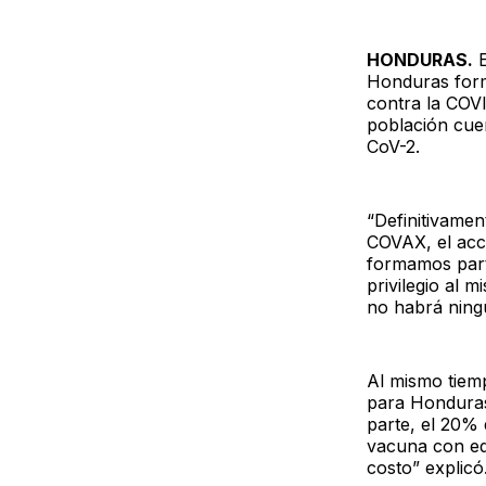
HONDURAS.
E
Honduras form
contra la COVI
población cue
CoV-2.
“Definitivamen
COVAX, el acc
formamos part
privilegio al 
no habrá ningu
Al mismo tiemp
para Honduras
parte, el 20% 
vacuna con equ
costo” explicó