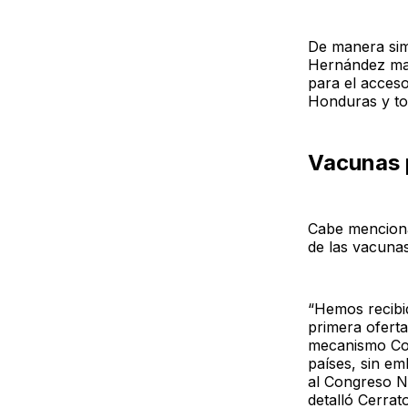
De manera simi
Hernández man
para el acceso
Honduras y tod
Vacunas 
Cabe mencionar
de las vacuna
“Hemos recibi
primera oferta
mecanismo Cov
países, sin e
al Congreso N
detalló Cerrato