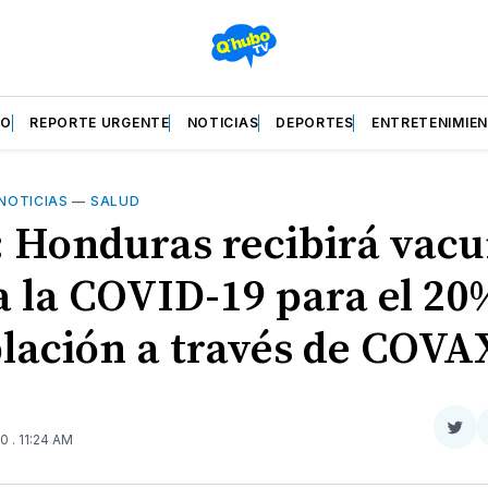
ZO
REPORTE URGENTE
NOTICIAS
DEPORTES
ENTRETENIMIE
NOTICIAS
—
SALUD
: Honduras recibirá vac
a la COVID-19 para el 20
blación a través de COVA
Com
20
. 11:24 AM
en
Twit