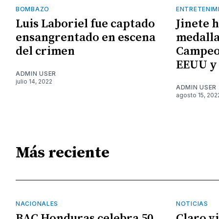
BOMBAZO
ENTRETENIM
Luis Laboriel fue captado
Jinete 
ensangrentado en escena
medalla
del crimen
Campeo
EEUU y
ADMIN USER
julio 14, 2022
ADMIN USER
agosto 15, 202
Más reciente
NACIONALES
NOTICIAS
BAC Honduras celebra 50
Claro v