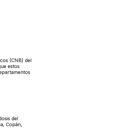
icos (CNB) del
que estos
departamentos
dosis del
ca, Copán,