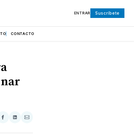
Suscríbete
ENTRAR
NTO
CONTACTO
ra
enar
partir
Compartir
Compartir
Compartir
en
en
via
ter
Facebook
LinkedIn
Email