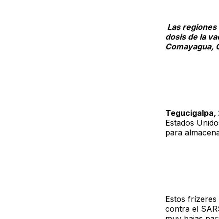
Las regiones a
dosis de la va
Comayagua, Ch
Tegucigalpa, 
Estados Unido
para almacenar
Estos frízeres
contra el SARS
muy bajas par