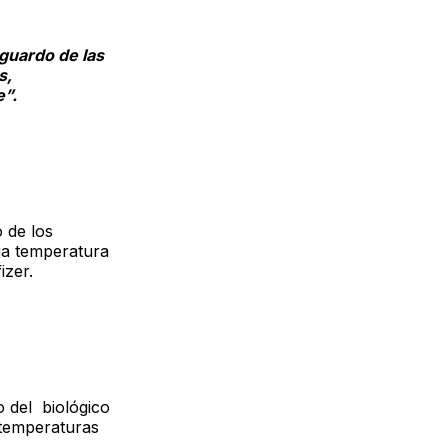
sguardo de las
s,
e”.
 de los
ja temperatura
izer.
o del biológico
 temperaturas