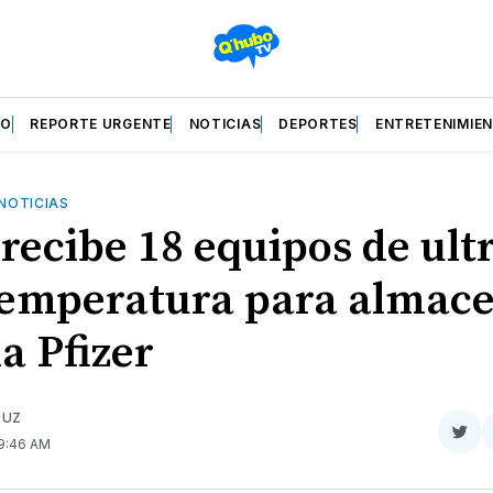
ZO
REPORTE URGENTE
NOTICIAS
DEPORTES
ENTRETENIMIE
NOTICIAS
recibe 18 equipos de ult
temperatura para almac
a Pfizer
RUZ
Com
 9:46 AM
en
Twit