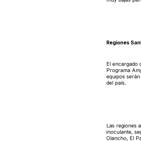
Regiones Sani
El encargado d
Programa Ampl
equipos serán 
del país.
Las regiones a
inoculante, s
Olancho, El Pa