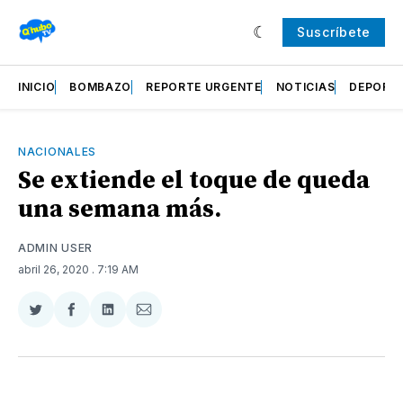
Suscríbete
INICIO
BOMBAZO
REPORTE URGENTE
NOTICIAS
DEPORT
NACIONALES
Se extiende el toque de queda
una semana más.
ADMIN USER
abril 26, 2020
. 7:19 AM
Compartir
Compartir
Compartir
Compartir
en
en
en
via
Twitter
Facebook
LinkedIn
Email