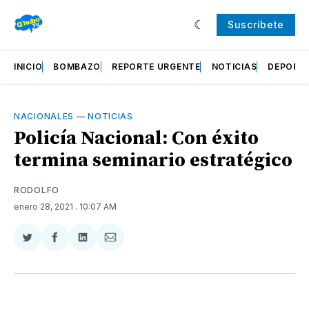
Suscríbete
INICIO
BOMBAZO
REPORTE URGENTE
NOTICIAS
DEPORT
NACIONALES
—
NOTICIAS
Policía Nacional: Con éxito
termina seminario estratégico
RODOLFO
enero 28, 2021
. 10:07 AM
Compartir
Compartir
Compartir
Compartir
en
en
en
via
Twitter
Facebook
LinkedIn
Email