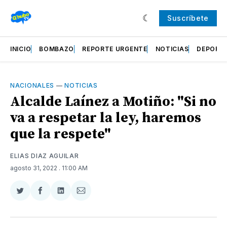
Suscríbete
INICIO
BOMBAZO
REPORTE URGENTE
NOTICIAS
DEPORT
NACIONALES
—
NOTICIAS
Alcalde Laínez a Motiño: "Si no
va a respetar la ley, haremos
que la respete"
ELIAS DIAZ AGUILAR
agosto 31, 2022
. 11:00 AM
Compartir
Compartir
Compartir
Compartir
en
en
en
via
Twitter
Facebook
LinkedIn
Email