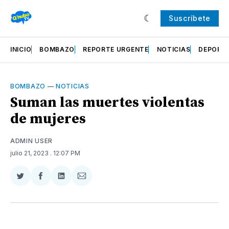
Suscríbete
INICIO
BOMBAZO
REPORTE URGENTE
NOTICIAS
DEPORT
BOMBAZO
—
NOTICIAS
Suman las muertes violentas
de mujeres
ADMIN USER
julio 21, 2023
. 12:07 PM
Compartir
Compartir
Compartir
Compartir
en
en
en
via
Twitter
Facebook
LinkedIn
Email