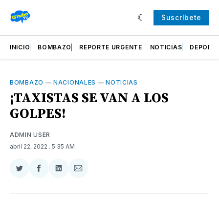
Suscríbete
INICIO
BOMBAZO
REPORTE URGENTE
NOTICIAS
DEPORT
BOMBAZO
—
NACIONALES
—
NOTICIAS
¡TAXISTAS SE VAN A LOS
GOLPES!
ADMIN USER
abril 22, 2022
. 5:35 AM
Compartir
Compartir
Compartir
Compartir
en
en
en
via
Twitter
Facebook
LinkedIn
Email