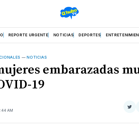
ZO
REPORTE URGENTE
NOTICIAS
DEPORTES
ENTRETENIMIE
CIONALES
—
NOTICIAS
mujeres embarazadas m
OVID-19
Com
6:44 AM
en
Twit