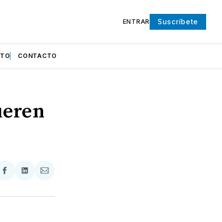
Suscríbete
ENTRAR
NTO
CONTACTO
ueren
partir
Compartir
Compartir
Compartir
en
en
via
ter
Facebook
LinkedIn
Email