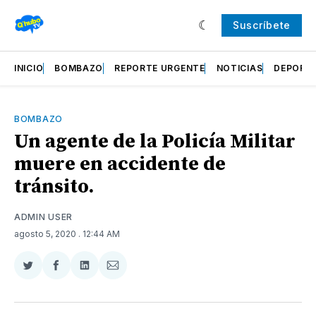
Suscríbete
INICIO
BOMBAZO
REPORTE URGENTE
NOTICIAS
DEPORT
BOMBAZO
Un agente de la Policía Militar
muere en accidente de
tránsito.
ADMIN USER
agosto 5, 2020
. 12:44 AM
Compartir
Compartir
Compartir
Compartir
en
en
en
via
Twitter
Facebook
LinkedIn
Email