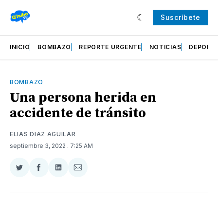
Suscríbete
INICIO
BOMBAZO
REPORTE URGENTE
NOTICIAS
DEPORT
BOMBAZO
Una persona herida en
accidente de tránsito
ELIAS DIAZ AGUILAR
septiembre 3, 2022
. 7:25 AM
Compartir
Compartir
Compartir
Compartir
en
en
en
via
Twitter
Facebook
LinkedIn
Email