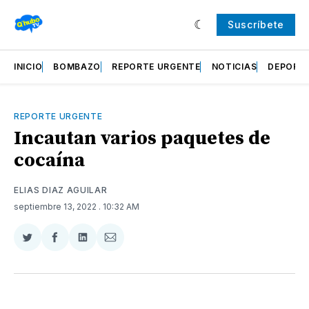
Suscríbete
INICIO
BOMBAZO
REPORTE URGENTE
NOTICIAS
DEPORT
REPORTE URGENTE
Incautan varios paquetes de
cocaína
ELIAS DIAZ AGUILAR
septiembre 13, 2022
. 10:32 AM
Compartir
Compartir
Compartir
Compartir
en
en
en
via
Twitter
Facebook
LinkedIn
Email