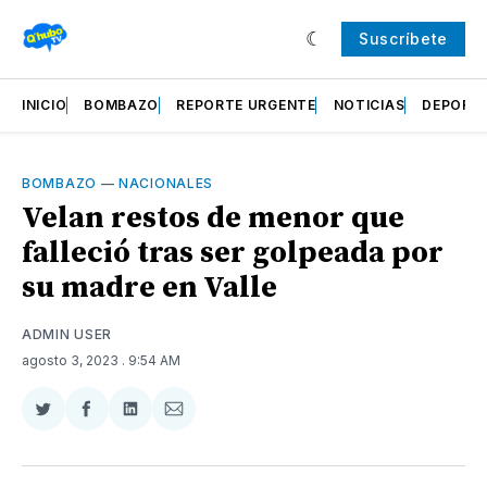
Suscríbete
INICIO
BOMBAZO
REPORTE URGENTE
NOTICIAS
DEPORT
BOMBAZO
—
NACIONALES
Velan restos de menor que
falleció tras ser golpeada por
su madre en Valle
ADMIN USER
agosto 3, 2023
. 9:54 AM
Compartir
Compartir
Compartir
Compartir
en
en
en
via
Twitter
Facebook
LinkedIn
Email