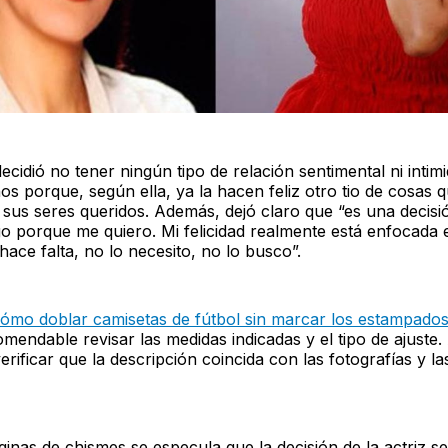
cidió no tener ningún tipo de relación sentimental ni intim
os porque, según ella, ya la hacen feliz otro tio de cosas q
n sus seres queridos. Además, dejó claro que “es una decis
o porque me quiero. Mi felicidad realmente está enfocada e
ace falta, no lo necesito, no lo busco”.
ómo doblar camisetas de fútbol sin marcar los estampado
omendable revisar las medidas indicadas y el tipo de ajuste.
verificar que la descripción coincida con las fotografías y l
inas de chismes se especula que la decisión de la actriz s