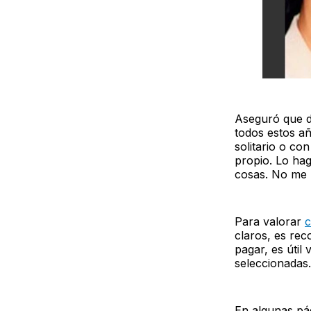
Aseguró que de
todos estos añ
solitario o co
propio. Lo hag
cosas. No me h
Para valorar
c
claros, es rec
pagar, es útil 
seleccionadas.
En algunas pág