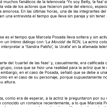
ad muchos fanáticos de la telenovela ‘Yo soy Betty, la fea’
s
la vida de los actores que hicieron parte del elenco, especi
da amorosa. En las últimas horas, una de las integrantes del 
n una entrevista el tiempo que lleva sin pareja y sin tener
e es el tiempo que Marcela Posada lleva soltera y sin acti
n un íntimo diálogo con ‘
La Movida
’
de RCN. La actriz col
interpretar a ‘Sandra Patiño’, la ‘Jirafa’ en la afamada tele
arte del ‘cuartel de las feas’ y, casualmente, era calificada
 grupo, cosa que se hizo una realidad para la actriz que le d
n embargo, en el caso de Posada, señaló que se debe a una
como en el caso de su personaje, porque supuestamente no 
u altura.
ta, como era de esperar, a la actriz le preguntaron por su
n conocido un romance recientemente, a lo que Marcela P