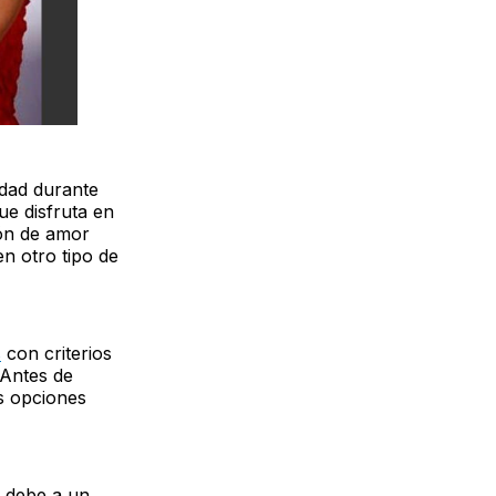
idad durante
ue disfruta en
ión de amor
n otro tipo de
s
con criterios
 Antes de
as opciones
e debe a un