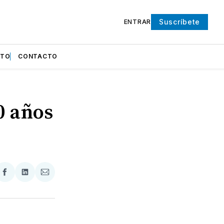
Suscríbete
ENTRAR
NTO
CONTACTO
10 años
partir
Compartir
Compartir
Compartir
en
en
via
ter
Facebook
LinkedIn
Email