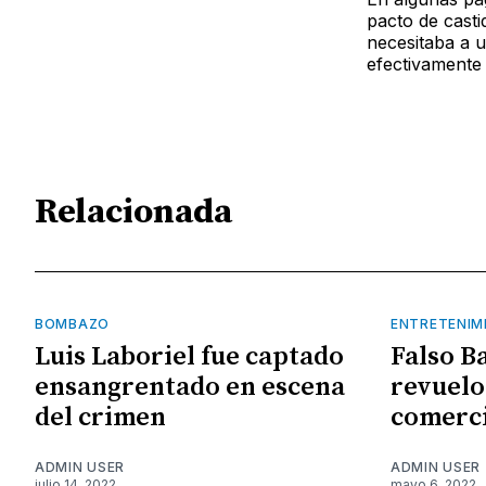
pacto de cast
necesitaba a 
efectivamente 
Relacionada
BOMBAZO
ENTRETENIM
Luis Laboriel fue captado
Falso B
ensangrentado en escena
revuelo
del crimen
comerci
ADMIN USER
ADMIN USER
julio 14, 2022
mayo 6, 2022