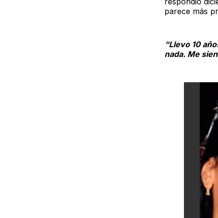
respondió dici
parece más pr
“Llevo 10 años
nada. Me sient