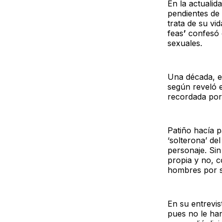
En la actualid
pendientes de 
trata de su vi
feas
’
confesó e
sexuales.
Una década, es
según reveló e
recordada por 
Patiño hacía p
‘solterona’ del
personaje. Si
propia y no, 
hombres por s
En su entrevis
pues no le ha