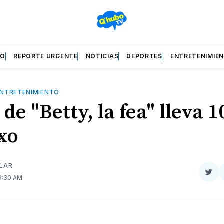
ZO
REPORTE URGENTE
NOTICIAS
DEPORTES
ENTRETENIMIE
NTRETENIMIENTO
 de "Betty, la fea" lleva 
exo
ILAR
Com
 9:30 AM
en
Twit