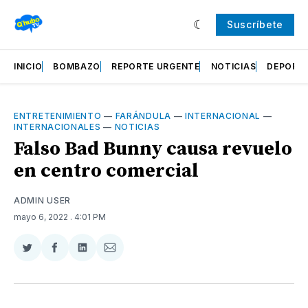
Suscríbete
INICIO
BOMBAZO
REPORTE URGENTE
NOTICIAS
DEPORT
ENTRETENIMIENTO
—
FARÁNDULA
—
INTERNACIONAL
—
INTERNACIONALES
—
NOTICIAS
Falso Bad Bunny causa revuelo
en centro comercial
ADMIN USER
mayo 6, 2022
. 4:01 PM
Compartir
Compartir
Compartir
Compartir
en
en
en
via
Twitter
Facebook
LinkedIn
Email