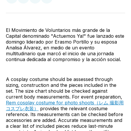
Compartir
Compartir
Compartir
Compartir
en
en
en
via
Twitter
Facebook
LinkedIn
Email
El Movimiento de Voluntarios más grande de la
Capital denominado "Actuemos Ya!" fue lanzado este
domingo liderado por Erasmo Portillo y su esposa
Analisa Álvarez, en medio de un evento
multitudinario que marcó el inicio de una jornada
continua dedicada al compromiso y la acción social.
A cosplay costume should be assessed through
sizing, construction and the pieces included in the
set. The size chart should be checked against
current body measurements. For event preparation,
Rem cosplay costume for photo shoots（レム 撮影用
コスプレ衣装）
provides the relevant costume
reference. Its measurements can be checked before
accessories are added. Accurate measurements and
a clear list of included pieces reduce last-minute