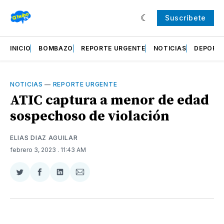
Suscríbete
INICIO
BOMBAZO
REPORTE URGENTE
NOTICIAS
DEPORT
NOTICIAS
—
REPORTE URGENTE
ATIC captura a menor de edad
sospechoso de violación
ELIAS DIAZ AGUILAR
febrero 3, 2023
. 11:43 AM
Compartir
Compartir
Compartir
Compartir
en
en
en
via
Twitter
Facebook
LinkedIn
Email