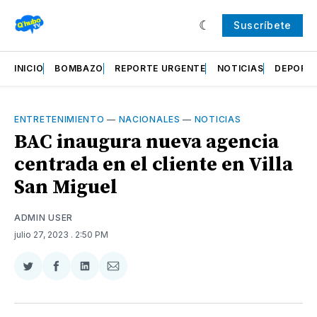
Suscríbete
INICIO
BOMBAZO
REPORTE URGENTE
NOTICIAS
DEPORT
ENTRETENIMIENTO
—
NACIONALES
—
NOTICIAS
BAC inaugura nueva agencia
centrada en el cliente en Villa
San Miguel
ADMIN USER
julio 27, 2023
. 2:50 PM
Compartir
Compartir
Compartir
Compartir
en
en
en
via
Twitter
Facebook
LinkedIn
Email