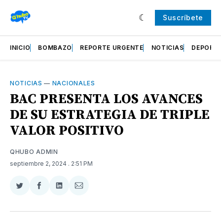
Suscríbete
INICIO
BOMBAZO
REPORTE URGENTE
NOTICIAS
DEPORT
NOTICIAS
—
NACIONALES
BAC PRESENTA LOS AVANCES
DE SU ESTRATEGIA DE TRIPLE
VALOR POSITIVO
QHUBO ADMIN
septiembre 2, 2024
. 2:51 PM
Compartir
Compartir
Compartir
Compartir
en
en
en
via
Twitter
Facebook
LinkedIn
Email