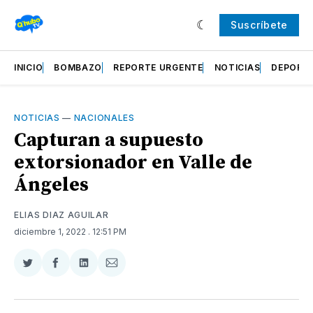
Suscríbete
INICIO
BOMBAZO
REPORTE URGENTE
NOTICIAS
DEPORT
NOTICIAS
—
NACIONALES
Capturan a supuesto
extorsionador en Valle de
Ángeles
ELIAS DIAZ AGUILAR
diciembre 1, 2022
. 12:51 PM
Compartir
Compartir
Compartir
Compartir
en
en
en
via
Twitter
Facebook
LinkedIn
Email