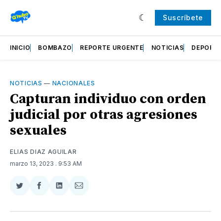
Suscríbete
INICIO
BOMBAZO
REPORTE URGENTE
NOTICIAS
DEPORT
NOTICIAS
—
NACIONALES
Capturan individuo con orden
judicial por otras agresiones
sexuales
ELIAS DIAZ AGUILAR
marzo 13, 2023
. 9:53 AM
Compartir
Compartir
Compartir
Compartir
en
en
en
via
Twitter
Facebook
LinkedIn
Email