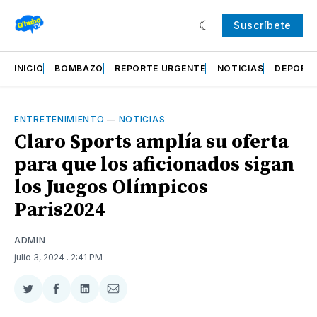
Suscríbete
INICIO
BOMBAZO
REPORTE URGENTE
NOTICIAS
DEPORT
ENTRETENIMIENTO
—
NOTICIAS
Claro Sports amplía su oferta
para que los aficionados sigan
los Juegos Olímpicos
Paris2024
ADMIN
julio 3, 2024
. 2:41 PM
Compartir
Compartir
Compartir
Compartir
en
en
en
via