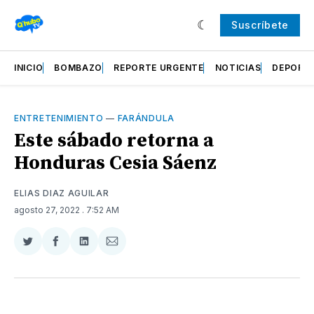
Suscríbete
INICIO
BOMBAZO
REPORTE URGENTE
NOTICIAS
DEPORT
ENTRETENIMIENTO
—
FARÁNDULA
Este sábado retorna a
Honduras Cesia Sáenz
ELIAS DIAZ AGUILAR
agosto 27, 2022
. 7:52 AM
Compartir
Compartir
Compartir
Compartir
en
en
en
via
Twitter
Facebook
LinkedIn
Email