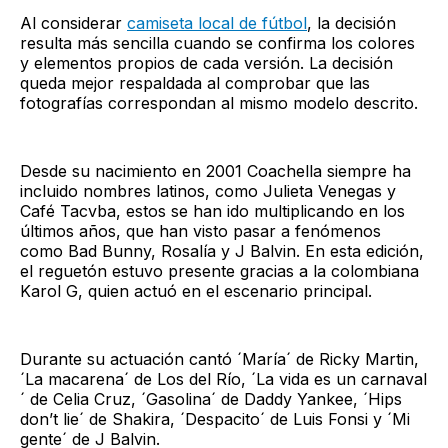
Al considerar
camiseta local de fútbol
, la decisión
resulta más sencilla cuando se confirma los colores
y elementos propios de cada versión. La decisión
queda mejor respaldada al comprobar que las
fotografías correspondan al mismo modelo descrito.
Desde su nacimiento en 2001 Coachella siempre ha
incluido nombres latinos, como Julieta Venegas y
Café Tacvba, estos se han ido multiplicando en los
últimos años, que han visto pasar a fenómenos
como Bad Bunny, Rosalía y J Balvin. En esta edición,
el reguetón estuvo presente gracias a la colombiana
Karol G, quien actuó en el escenario principal.
Durante su actuación cantó ´María´ de Ricky Martin,
´La macarena´ de Los del Río, ´La vida es un carnaval
´ de Celia Cruz, ´Gasolina´ de Daddy Yankee, ´Hips
don’t lie´ de Shakira, ´Despacito´ de Luis Fonsi y ´Mi
gente´ de J Balvin.