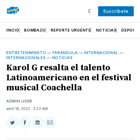
Suscríbete
INICIO
BOMBAZO
REPORTE URGENTE
NOTICIAS
DEPORT
ENTRETENIMIENTO
—
FARÁNDULA
—
INTERNACIONAL
—
INTERNACIONALES
—
NOTICIAS
Karol G resalta el talento
Latinoamericano en el festival
musical Coachella
ADMIN USER
abril 18, 2022
. 3:23 AM
Compartir
Compartir
Compartir
Compartir
en
en
en
via
Twitter
Facebook
LinkedIn
Email