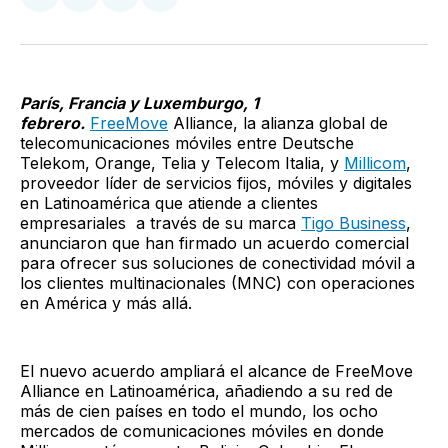
Compartir
Compartir
Compartir
Compartir
en
en
en
via
Twitter
Facebook
LinkedIn
Email
París, Francia y Luxemburgo, 1
febrero.
FreeMove
Alliance, la alianza global de
telecomunicaciones móviles entre Deutsche
Telekom, Orange, Telia y Telecom Italia, y
Millicom
,
proveedor líder de servicios fijos, móviles y digitales
en Latinoamérica que atiende a clientes
empresariales a través de su marca
Tigo Business
,
anunciaron que han firmado un acuerdo comercial
para ofrecer sus soluciones de conectividad móvil a
los clientes multinacionales (MNC) con operaciones
en América y más allá.
El nuevo acuerdo ampliará el alcance de FreeMove
Alliance en Latinoamérica, añadiendo a su red de
más de cien países en todo el mundo, los ocho
mercados de comunicaciones móviles en donde