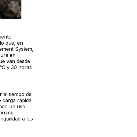
iento
do que, en
gement System,
tura en
que van desde
0°C y 30 horas
ar el tiempo de
e carga rápida
ndo un uso
arging
nquilidad a los