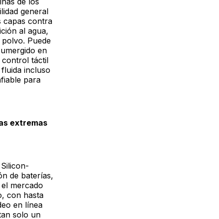
inas de los
lidad general
s capas contra
ción al agua,
l polvo. Puede
 sumergido en
ontrol táctil
fluida incluso
fiable para
ras extremas
Silicon-
n de baterías,
n el mercado
o, con hasta
deo en línea
tan solo un