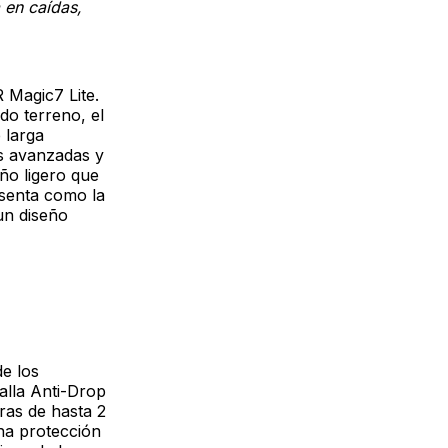
 en caídas,
 Magic7 Lite.
do terreno, el
 larga
as avanzadas y
eño ligero que
esenta como la
un diseño
e los
alla Anti-Drop
ras de hasta 2
una protección