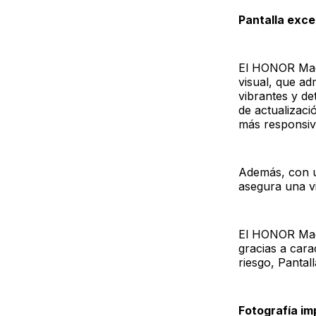
Pantalla exce
El HONOR Magi
visual, que ad
vibrantes y de
de actualizaci
más responsiv
Además, con un
asegura una vi
El HONOR Magi
gracias a car
riesgo, Pantal
Fotografía im