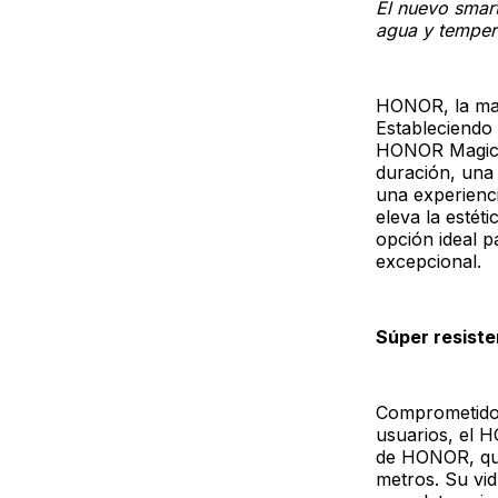
El nuevo smar
agua y temper
HONOR, la mar
Estableciendo 
HONOR Magic7 
duración, una 
una experienci
eleva la esté
opción ideal p
excepcional.
Súper resiste
Comprometido c
usuarios, el 
de HONOR, que
metros. Su vid