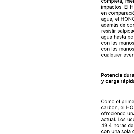
completa, mien
impactos. El 
en comparació
agua, el HONOR
además de cont
resistir salpi
agua hasta por
con las manos
con las manos
cualquier aven
Potencia dur
y carga rápid
Como el prime
carbon, el HO
ofreciendo un
actual. Los us
48.4 horas de
con una sola c