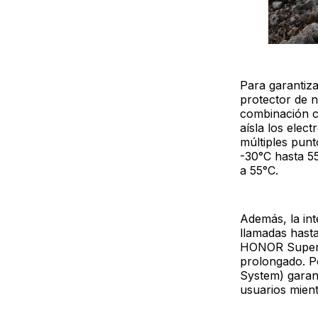
Para garantiza
protector de n
combinación c
aísla los ele
múltiples punt
-30°C hasta 5
a 55°C.
Además, la int
llamadas hasta
HONOR SuperCh
prolongado. Po
System) garant
usuarios mient