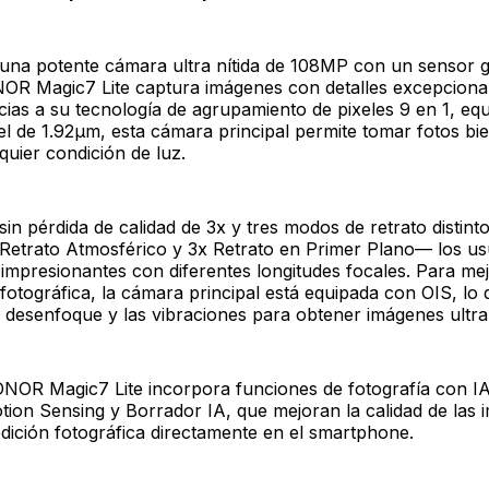
una potente cámara ultra nítida de 108MP con un sensor 
NOR Magic7 Lite captura imágenes con detalles excepcional
ias a su tecnología de agrupamiento de pixeles 9 en 1, equ
l de 1.92μm, esta cámara principal permite tomar fotos bie
lquier condición de luz.
n pérdida de calidad de 3x y tres modos de retrato distint
 Retrato Atmosférico y 3x Retrato en Primer Plano— los u
 impresionantes con diferentes longitudes focales. Para m
 fotográfica, la cámara principal está equipada con OIS, lo
 desenfoque y las vibraciones para obtener imágenes ultra 
NOR Magic7 Lite incorpora funciones de fotografía con 
on Sensing y Borrador IA, que mejoran la calidad de las 
 edición fotográfica directamente en el smartphone.