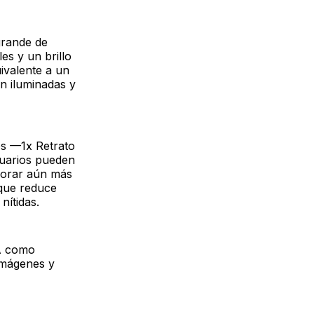
grande de
es y un brillo
ivalente a un
n iluminadas y
os —1x Retrato
suarios pueden
ejorar aún más
 que reduce
nítidas.
IA como
imágenes y