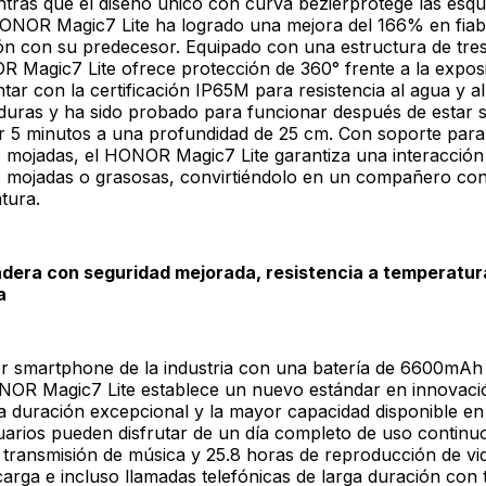
tras que el diseño único con curva bézierprotege las esqu
HONOR Magic7 Lite ha logrado una mejora del 166% en fiabi
n con su predecesor. Equipado con una estructura de tre
 Magic7 Lite ofrece protección de 360° frente a la exposi
ar con la certificación IP65M para resistencia al agua y a
caduras y ha sido probado para funcionar después de estar
 5 minutos a una profundidad de 25 cm. Con soporte para c
 mojadas, el HONOR Magic7 Lite garantiza una interacción 
 mojadas o grasosas, convirtiéndolo en un compañero con
tura.
adera con seguridad mejorada, resistencia a temperatu
a
r smartphone de la industria con una batería de 6600mAh 
NOR Magic7 Lite establece un nuevo estándar en innovació
a duración excepcional y la mayor capacidad disponible e
uarios pueden disfrutar de un día completo de uso continu
 transmisión de música y 25.8 horas de reproducción de vi
arga e incluso llamadas telefónicas de larga duración con 