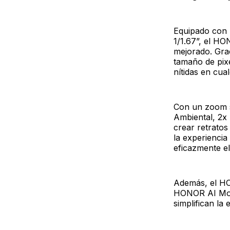
Equipado con 
1/1.67”, el HO
mejorado. Grac
tamaño de pixe
nítidas en cua
Con un zoom si
Ambiental, 2x
crear retratos
la experiencia
eficazmente el
Además, el HO
HONOR AI Moti
simplifican la