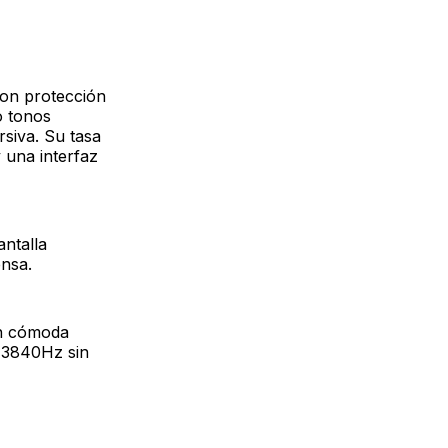
on protección
o tonos
rsiva. Su tasa
 una interfaz
antalla
ensa.
ón cómoda
e 3840Hz sin