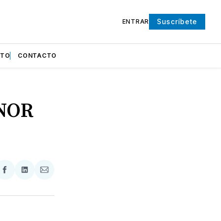
Suscríbete
ENTRAR
NTO
CONTACTO
ONOR
partir
Compartir
Compartir
Compartir
en
en
via
ter
Facebook
LinkedIn
Email