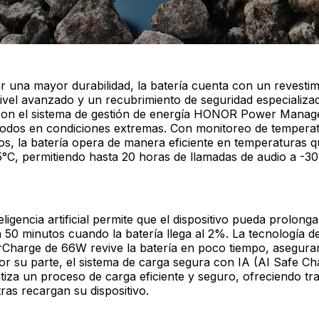
r una mayor durabilidad, la batería cuenta con un revestim
ivel avanzado y un recubrimiento de seguridad especializa
on el sistema de gestión de energía HONOR Power Mana
ctrodos en condiciones extremas. Con monitoreo de tempera
os, la batería opera de manera eficiente en temperaturas 
5°C, permitiendo hasta 20 horas de llamadas de audio a -3
eligencia artificial permite que el dispositivo pueda prolong
 50 minutos cuando la batería llega al 2%. La tecnología d
arge de 66W revive la batería en poco tiempo, asegura
r su parte, el sistema de carga segura con IA (AI Safe Ch
iza un proceso de carga eficiente y seguro, ofreciendo tra
ras recargan su dispositivo.