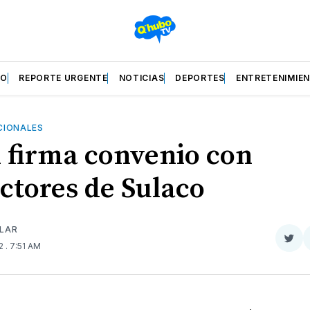
ZO
REPORTE URGENTE
NOTICIAS
DEPORTES
ENTRETENIMIE
CIONALES
firma convenio con
ctores de Sulaco
ILAR
Com
22
. 7:51 AM
en
Twit