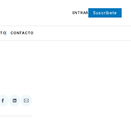
Suscríbete
ENTRAR
NTO
CONTACTO
partir
Compartir
Compartir
Compartir
en
en
via
ter
Facebook
LinkedIn
Email