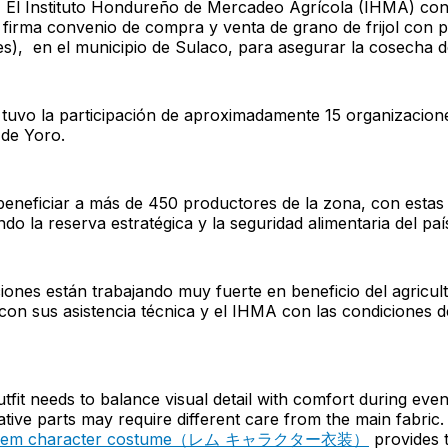
-
El Instituto Hondureño de Mercadeo Agrícola (IHMA) con
firma convenio de compra y venta de grano de frijol con
s), en el municipio de Sulaco, para asegurar la cosecha d
 tuvo la participación de aproximadamente 15 organizacion
de Yoro.
 beneficiar a más de 450 productores de la zona, con estas
ndo la reserva estratégica y la seguridad alimentaria del paí
iones están trabajando muy fuerte en beneficio del agricult
on sus asistencia técnica y el IHMA con las condiciones d
tfit needs to balance visual detail with comfort during eve
tive parts may require different care from the main fabric.
Rem character costume（レム キャラクター衣装）
provides 