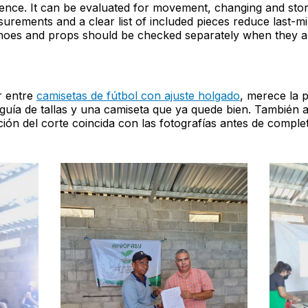
ence. It can be evaluated for movement, changing and sto
rements and a clear list of included pieces reduce last-m
Shoes and props should be checked separately when they ar
r entre
camisetas de fútbol con ajuste holgado
, merece la 
guía de tallas y una camiseta que ya quede bien. También 
ción del corte coincida con las fotografías antes de complet