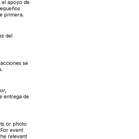
 el apoyo de
 pequeños
e primera.
es del
 acciones se
s.
or,
e entrega de
nts or photo
 For event
the relevant