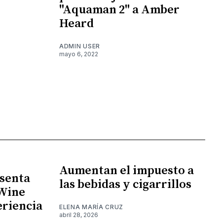
"Aquaman 2" a Amber
Heard
ADMIN USER
mayo 6, 2022
Aumentan el impuesto a
senta
las bebidas y cigarrillos
 Wine
eriencia
ELENA MARÍA CRUZ
abril 28, 2026