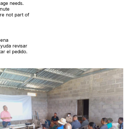
rage needs.
inute
e not part of
pena
ayuda revisar
ar el pedido.