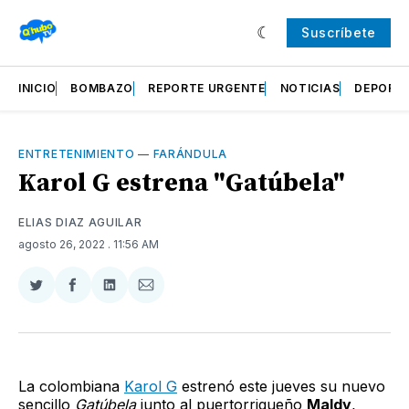
Suscríbete
INICIO
BOMBAZO
REPORTE URGENTE
NOTICIAS
DEPORT
ENTRETENIMIENTO
—
FARÁNDULA
Karol G estrena "Gatúbela"
ELIAS DIAZ AGUILAR
agosto 26, 2022
. 11:56 AM
Compartir
Compartir
Compartir
Compartir
en
en
en
via
Twitter
Facebook
LinkedIn
Email
La colombiana
Karol G
estrenó este jueves su nuevo
sencillo
Gatúbela
junto al puertorriqueño
Maldy
,