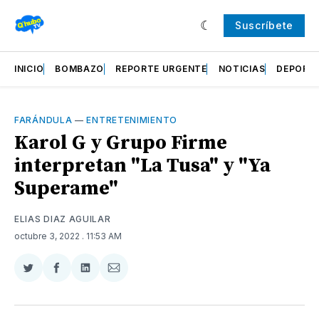
Suscríbete
INICIO
BOMBAZO
REPORTE URGENTE
NOTICIAS
DEPORT
FARÁNDULA
—
ENTRETENIMIENTO
Karol G y Grupo Firme
interpretan "La Tusa" y "Ya
Superame"
ELIAS DIAZ AGUILAR
octubre 3, 2022
. 11:53 AM
Compartir
Compartir
Compartir
Compartir
en
en
en
via
Twitter
Facebook
LinkedIn
Email