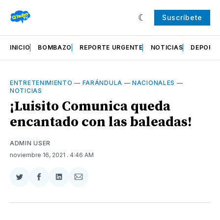
Suscríbete
INICIO
BOMBAZO
REPORTE URGENTE
NOTICIAS
DEPORT
ENTRETENIMIENTO
—
FARÁNDULA
—
NACIONALES
—
NOTICIAS
¡Luisito Comunica queda
encantado con las baleadas!
ADMIN USER
noviembre 16, 2021
. 4:46 AM
Compartir
Compartir
Compartir
Compartir
en
en
en
via
Twitter
Facebook
LinkedIn
Email