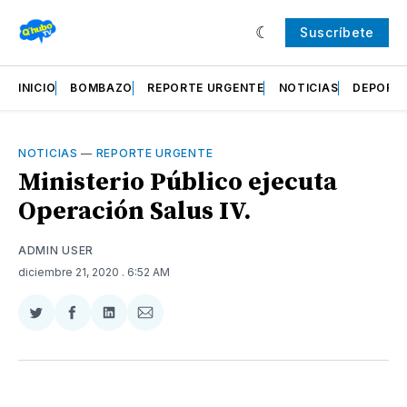
Suscríbete
INICIO
BOMBAZO
REPORTE URGENTE
NOTICIAS
DEPORT
NOTICIAS
—
REPORTE URGENTE
Ministerio Público ejecuta
Operación Salus IV.
ADMIN USER
diciembre 21, 2020
. 6:52 AM
Compartir
Compartir
Compartir
Compartir
en
en
en
via
Twitter
Facebook
LinkedIn
Email