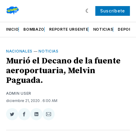
Suscríbete
INICIO
BOMBAZO
REPORTE URGENTE
NOTICIAS
DEPORT
NACIONALES
—
NOTICIAS
Murió el Decano de la fuente
aeroportuaria, Melvin
Paguada.
ADMIN USER
diciembre 21, 2020
. 6:00 AM
Compartir
Compartir
Compartir
Compartir
en
en
en
via
Twitter
Facebook
LinkedIn
Email