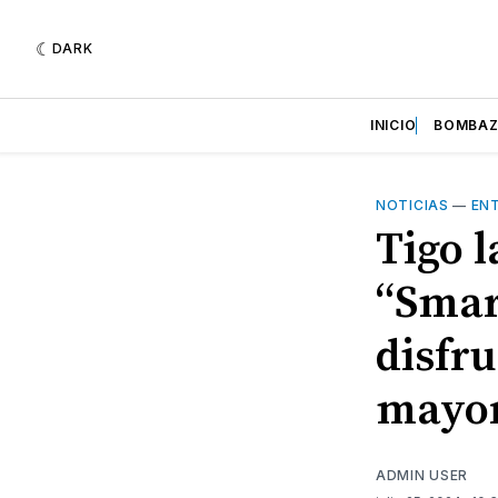
DARK
INICIO
BOMBA
NOTICIAS
—
EN
Tigo 
“Smar
disfru
mayor
ADMIN USER