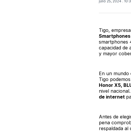
julio 25, 2024
. 10:
Tigo, empresa
Smartphones
smartphones 
capacidad de 
y mayor cober
En un mundo q
Tigo podemos 
Honor X5, BL
nivel naciona
de internet
pa
Antes de elegi
pena comprobar
respaldada al 