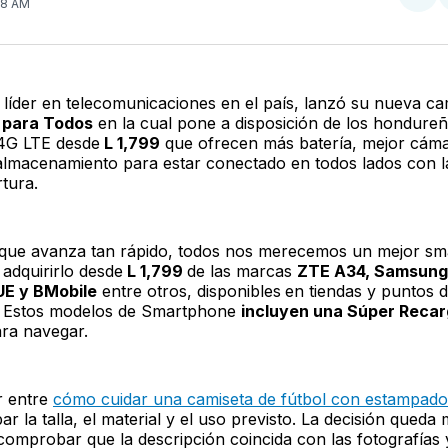
Com
38 AM
en
Twit
 líder en telecomunicaciones en el país, lanzó su nueva 
 para Todos
en la cual pone a disposición de los hondure
4G LTE desde
L 1,799
que ofrecen más batería, mejor cám
almacenamiento para estar conectado en todos lados con l
tura.
ue avanza tan rápido, todos nos merecemos un mejor sm
adquirirlo desde
L 1,799
de las marcas
ZTE A34, Samsun
UE y BMobile
entre otros, disponibles
en tiendas y puntos d
l. Estos modelos de Smartphone
incluyen una Súper Recar
ra navegar.
r entre
cómo cuidar una camiseta de fútbol con estampado
 la talla, el material y el uso previsto. La decisión queda 
comprobar que la descripción coincida con las fotografías 