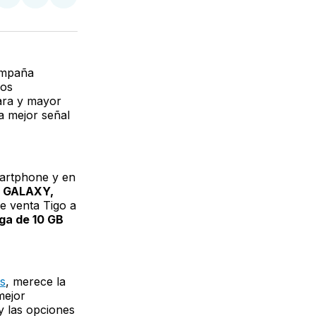
partir
Compartir
Compartir
Compartir
en
en
via
ter
Facebook
LinkedIn
Email
campaña
ños
ara y mayor
a mejor señal
artphone y en
g GALAXY,
e venta Tigo a
ga de 10 GB
s
, merece la
mejor
y las opciones