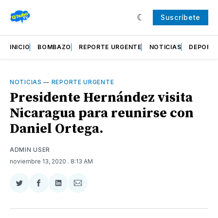
Suscríbete
INICIO
BOMBAZO
REPORTE URGENTE
NOTICIAS
DEPORT
NOTICIAS
—
REPORTE URGENTE
Presidente Hernández visita
Nicaragua para reunirse con
Daniel Ortega.
ADMIN USER
noviembre 13, 2020
. 8:13 AM
Compartir
Compartir
Compartir
Compartir
en
en
en
via
Twitter
Facebook
LinkedIn
Email