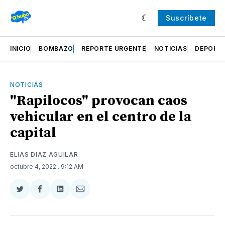
Suscríbete
INICIO
BOMBAZO
REPORTE URGENTE
NOTICIAS
DEPORT
NOTICIAS
"Rapilocos" provocan caos
vehicular en el centro de la
capital
ELIAS DIAZ AGUILAR
octubre 4, 2022
. 9:12 AM
Compartir
Compartir
Compartir
Compartir
en
en
en
via
Twitter
Facebook
LinkedIn
Email