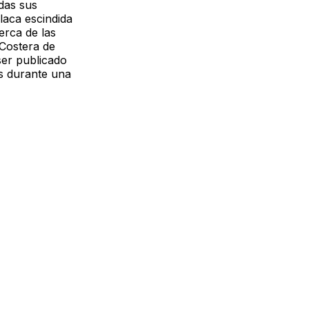
das sus
laca escindida
erca de las
 Costera de
ser publicado
es durante una