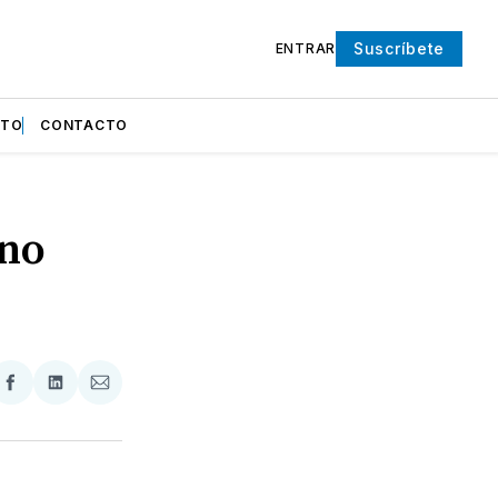
Suscríbete
ENTRAR
NTO
CONTACTO
ino
partir
Compartir
Compartir
Compartir
en
en
via
ter
Facebook
LinkedIn
Email