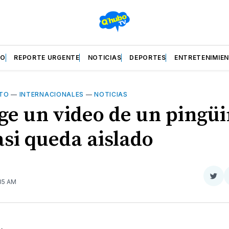
ZO
REPORTE URGENTE
NOTICIAS
DEPORTES
ENTRETENIMIE
NTO
—
INTERNACIONALES
—
NOTICIAS
ge un video de un pingü
asi queda aislado
Com
:35 AM
en
Twit