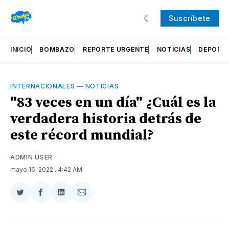
Suscríbete
INICIO
BOMBAZO
REPORTE URGENTE
NOTICIAS
DEPORT
INTERNACIONALES
—
NOTICIAS
"83 veces en un día" ¿Cuál es la
verdadera historia detrás de
este récord mundial?
ADMIN USER
mayo 16, 2022
. 4:42 AM
Compartir
Compartir
Compartir
Compartir
en
en
en
via
Twitter
Facebook
LinkedIn
Email